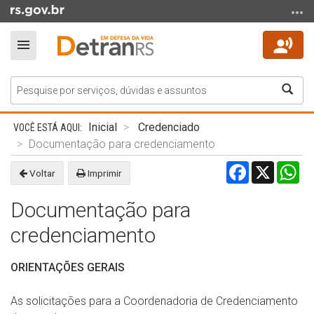
Ir
para
o
Alterna
conteúdo
a
Ir
navegação
Bus
para
o
Início
menu
Inicial
Credenciado
do
Ir
Documentação para credenciamento
conteúdo
para
Facebook
X
Wh
Voltar
Imprimir
a
busca
Documentação para
credenciamento
ORIENTAÇÕES GERAIS
As solicitações para a Coordenadoria de Credenciamento