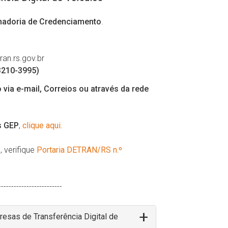
adoria de Credenciamento
.
an.rs.gov.br
3210-3995)
ia e-mail, Correios ou através da rede
s GEP
,
clique aqui.
 verifique
Portaria DETRAN/RS n.º
-------------------------
as de Transferência Digital de