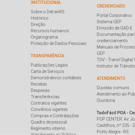
INSTITUCIONAL
CREDENCIADO
Sobre o DetranRS
Portal Corporativo
Histórico
Sistema GEP
Direção
Emissão de GAD-E
Recursos humanos
Documentação par
Organograma
credenciamento
Proteção de Dados Pessoais
Manuais de Proces
GEP
TRANSPARÊNCIA
TDV - Transf Digital
Publicações Legais
Instrutor de Trânsit
Carta de Serviços
Demonstrativos contábeis
ATENDIMENTO
Receitas
Dúvidas comuns
Despesas
Atendimento ao Púb
Transferências
Ouvidoria
Contratos vigentes
Convênios vigentes
TudoFácil POA - Ce
Compras e Contratações
POP CENTER: Av. Júl
Quadro de pessoal
Castilhos, nº 235 - 
Regimento interno
Porto Alegre - RS
Atendimento ao Público