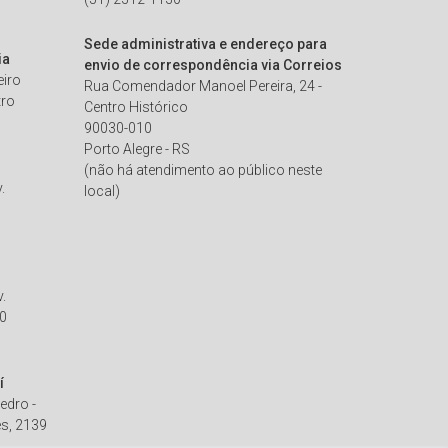
Sede administrativa e endereço para
ia
envio de correspondência via Correios
eiro
Rua Comendador Manoel Pereira, 24 -
tro
Centro Histórico
90030-010
Porto Alegre - RS
(não há atendimento ao público neste
.
local)
.
50
í
edro -
s, 2139