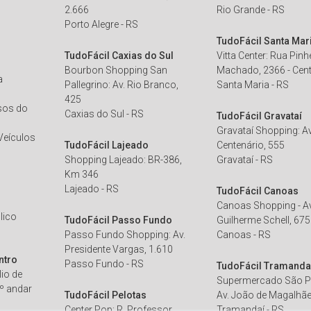
2.666
Rio Grande - RS
Porto Alegre - RS
TudoFácil Santa Mar
TudoFácil Caxias do Sul
Vitta Center: Rua Pinh
Bourbon Shopping San
Machado, 2366 - Cen
a
Pallegrino: Av. Rio Branco,
Santa Maria - RS
425
sos do
Caxias do Sul - RS
TudoFácil Gravataí
Gravataí Shopping: Av
 Veículos
TudoFácil Lajeado
Centenário, 555
o
Shopping Lajeado: BR-386,
Gravataí - RS
Km 346
Lajeado - RS
TudoFácil Canoas
Canoas Shopping - Av
lico
TudoFácil Passo Fundo
Guilherme Schell, 67
Passo Fundo Shopping: Av.
Canoas - RS
Presidente Vargas, 1.610
ntro
Passo Fundo - RS
TudoFácil Tramanda
io de
Supermercado São P
3º andar
TudoFácil Pelotas
Av. João de Magalhãe
Center Pop: R. Professor
Tramandaí - RS