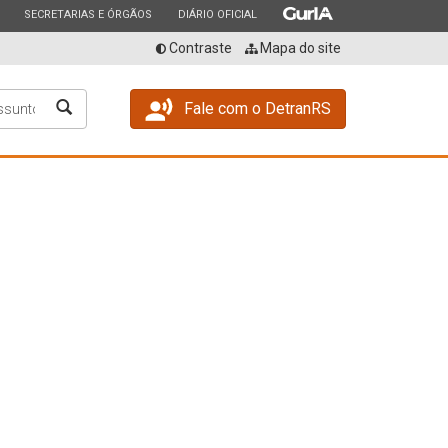
ESTADO
ESTADO
ESTADO
SECRETARIAS E ÓRGÃOS
DIÁRIO OFICIAL
Contraste
Mapa do site
Buscar
Fale com o DetranRS