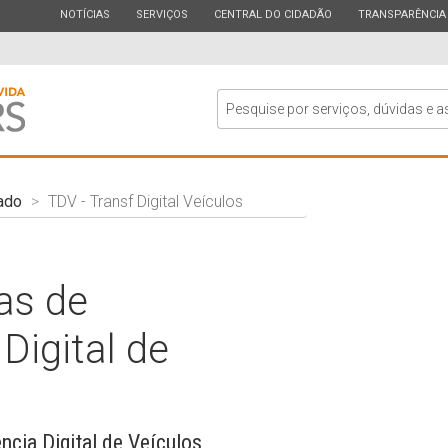
ESTADO
ESTADO
ESTADO
ESTADO
NOTÍCIAS
SERVIÇOS
CENTRAL DO CIDADÃO
TRANSPARÊNCIA
ado
TDV - Transf Digital Veículos
as de
Digital de
cia Digital de Veículos