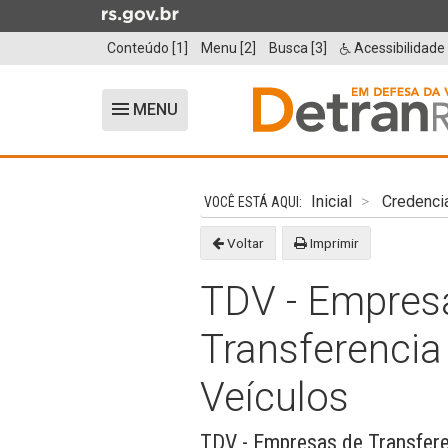
Ir
para
Conteúdo [1]
Menu [2]
Busca [3]
Acessibilidade
o
conteúdo
Ir
MENU
Alterna
para
a
o
navegação
Início
menu
do
Inicial
Credenci
Ir
conteúdo
para
Voltar
Imprimir
a
busca
TDV - Empres
Transferencia 
Veículos
TDV - Empresas de Transferen