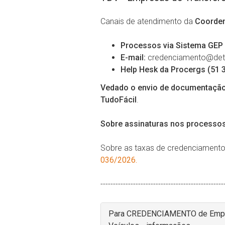
Canais de atendimento da
Coorden
Processos via Sistema GEP
E-mail:
credenciamento@detr
Help Hesk da Procergs
(51 
Vedado o envio de documentação v
TudoFácil
.
Sobre assinaturas nos processo
Sobre as taxas de credenciamento,
036/2026
.
-------------------------------------------------
Para CREDENCIAMENTO de Empres