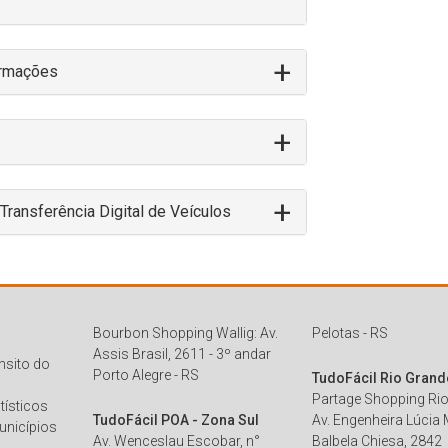
ormações
ransferência Digital de Veículos
Bourbon Shopping Wallig: Av.
Pelotas - RS
Assis Brasil, 2611 - 3º andar
ânsito do
Porto Alegre - RS
TudoFácil Rio Grand
Partage Shopping Rio
tísticos
TudoFácil POA - Zona Sul
Av. Engenheira Lúcia 
unicípios
Av. Wenceslau Escobar, n°
Balbela Chiesa, 2842