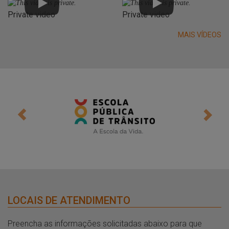
Private video
Private video
MAIS VÍDEOS
Anterior
Próx
LOCAIS DE ATENDIMENTO
Preencha as informações solicitadas abaixo para que