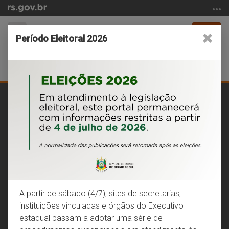
Ir
para
o
Alterna
Período Eleitoral 2026
conteúdo
a
Ir
navegação
Bus
para
o
Início
menu
do
Olá! O que você está procurando?
Ir
conteúdo
para
Buscar
Busc
a
busca
SERVIÇOS MAIS ACESSADOS
A partir de sábado (4/7), sites de secretarias,
VEÍCULOS
instituições vinculadas e órgãos do Executivo
Consulta de veículo
estadual passam a adotar uma série de
Licenciamento do veículo