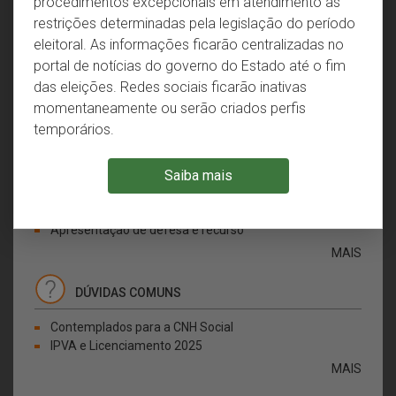
procedimentos excepcionais em atendimento às
MAIS
restrições determinadas pela legislação do período
eleitoral. As informações ficarão centralizadas no
HABILITAÇÃO/CNH
portal de notícias do governo do Estado até o fim
das eleições. Redes sociais ficarão inativas
CNH do Brasil
momentaneamente ou serão criados perfis
Renovação da CNH
temporários.
MAIS
Saiba mais
INFRAÇÕES/MULTAS
Consulta infrações
Apresentação de defesa e recurso
MAIS
DÚVIDAS COMUNS
Contemplados para a CNH Social
IPVA e Licenciamento 2025
MAIS