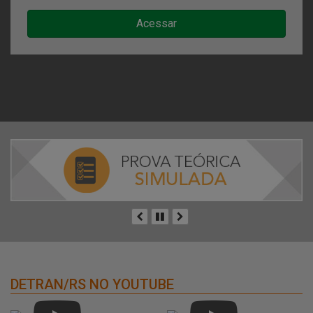
Acessar
Anterior
Pausar
Próximo
DETRAN/RS NO YOUTUBE