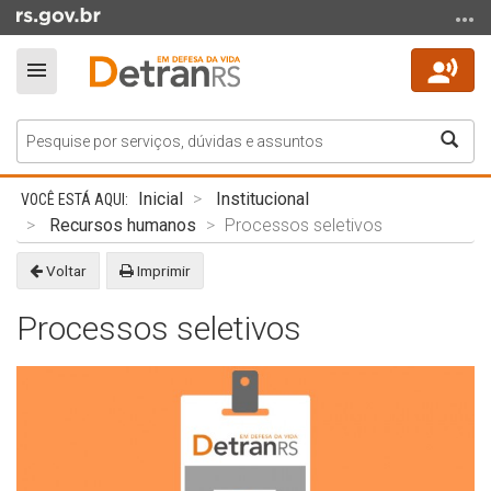
Ir
para
o
Alterna
conteúdo
a
Ir
navegação
Bus
para
o
Início
menu
Inicial
Institucional
do
Ir
Recursos humanos
Processos seletivos
conteúdo
para
Voltar
Imprimir
a
busca
Processos seletivos