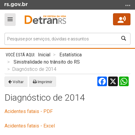
Ir
para
o
Alterna
conteúdo
a
Ir
navegação
Bus
para
o
Início
menu
Inicial
Estatística
do
Ir
Sinistralidade no trânsito do RS
conteúdo
para
Diagnóstico de 2014
a
Facebook
X
Wh
Voltar
Imprimir
busca
Diagnóstico de 2014
Acidentes fatais - PDF
Acidentes fatais - Excel