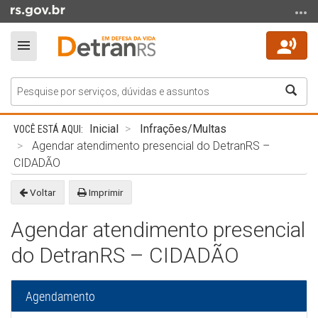
Ir
para
o
Alterna
conteúdo
a
Ir
navegação
Bus
para
o
Início
menu
Inicial
Infrações/Multas
do
Ir
Agendar atendimento presencial do DetranRS –
conteúdo
para
CIDADÃO
a
Voltar
Imprimir
busca
Agendar atendimento presencial
do DetranRS – CIDADÃO