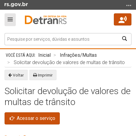
Ir
para
o
Alterna
conteúdo
a
Ir
navegação
Bus
para
o
Início
menu
Inicial
Infrações/Multas
do
Ir
Solicitar devolução de valores de multas de trânsito
conteúdo
para
Voltar
Imprimir
a
busca
Solicitar devolução de valores de
multas de trânsito
Acessar o serviço