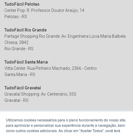
TudoFácil Pelotas
Center Pop: R. Professor Doutor Araújo, 14
Pelotas - RS
TudoFácil Rio Grande
Partage Shopping Rio Grande: Av. Engenheira Lúcia Maria Balbela
Chiesa, 2842
Rio Grande - RS
TudoFácil Santa Maria
Vitta Center: Rua Pinheiro Machado, 2366 - Centro
Santa Maria - RS
TudoFácil Gravataí
Gravataí Shopping: Av. Centenário, 555
Gravataí - RS
TudoFácil Canoas
Utilizamos cookies necessários para o pleno funcionamento do nosso site,
Canoas Shopping - Av. Guilherme Schell, 6750
para aprimorar e personalizar sua experiência durante a navegação, bem
Canoas - RS
como outros cookies adicionais. Ao clicar em "Aceitar Todos", você terá